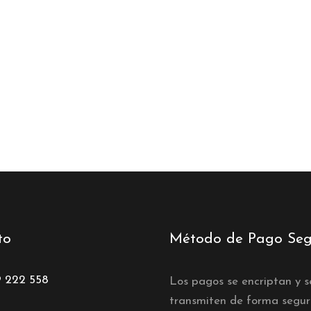
to
Método de Pago Seg
9 222 558
Los pagos se encriptan y s
transmiten de forma segu