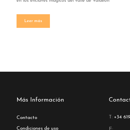
en los enclaves mágicos del valle de Valdeón
Leer más
Más Información
Contac
T:
+34 61
Contacto
Condiciones de uso
E: