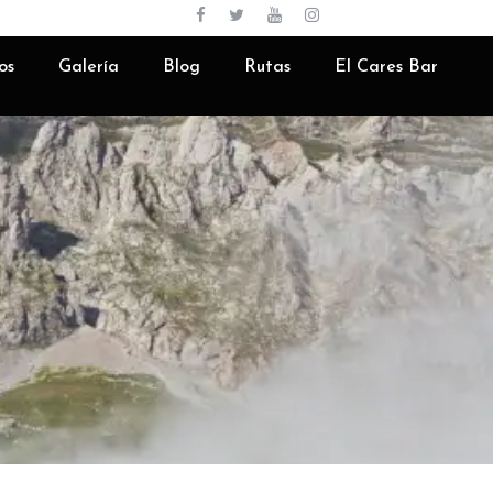
Español
os
Galería
Blog
Rutas
El Cares Bar
s