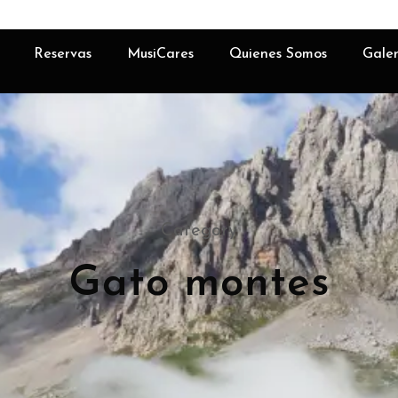
Reservas
MusiCares
Quienes Somos
Galer
Category
Gato montes