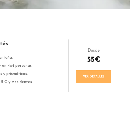
tés
Desde
ontaña.
55€
 en 4×4 personas.
s y prismáticos.
VER DETALLES
R.C y Accidentes.