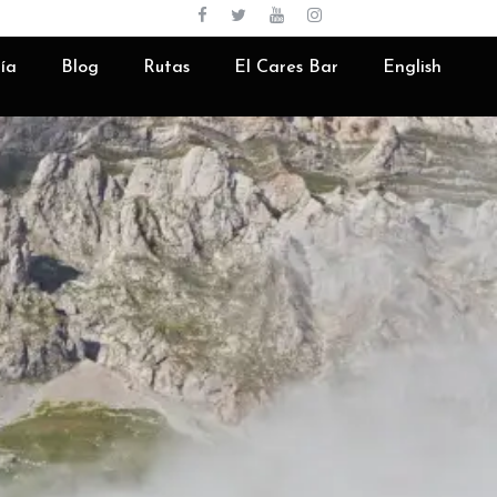
Español
ía
Blog
Rutas
El Cares Bar
English