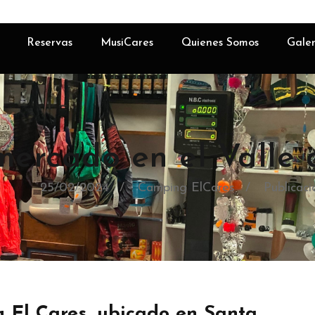
Reservas
MusiCares
Quienes Somos
Galer
ercado en el Valle 
25/02/2024
Camping ElCares
Publicaci
 El Cares, ubicado en Santa