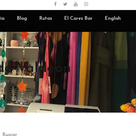
Español
ía
Blog
Rutas
El Cares Bar
English
de Valdeón
ones
Buscar