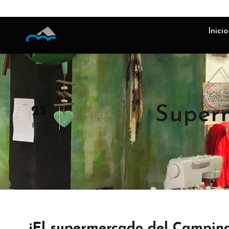
Inicio
Superm
25
FEB
¡El supermercado del Camping